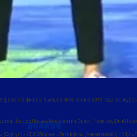
первая 1/2 финала Высшей лиги сезона 2019 года. Конкурсы
стян, Валдис Пельш, Константин Эрнст, Пелагея, Юлий Гусм
(Сургут) - 13,8 Сборная «Татнефти» (Альметьевск) - 13,2 «Т