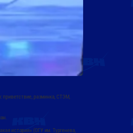
: приветствие, разминка, СТЭМ,
ан.
акая история» (ОГУ им. Тургенева,