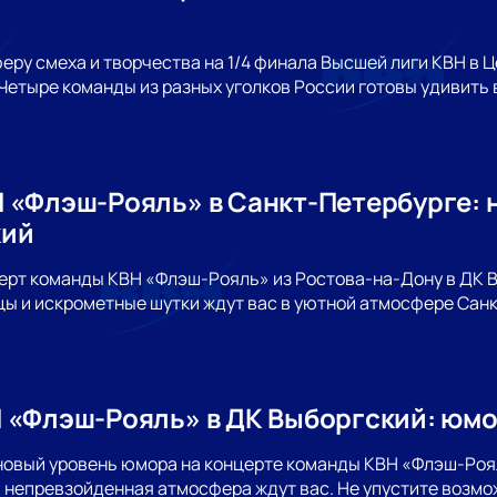
еру смеха и творчества на 1/4 финала Высшей лиги КВН в
Четыре команды из разных уголков России готовы удивит
 «Флэш-Рояль» в Санкт-Петербурге: 
кий
ерт команды КВН «Флэш-Рояль» из Ростова-на-Дону в ДК 
ы и искрометные шутки ждут вас в уютной атмосфере Санк
 «Флэш-Рояль» в ДК Выборгский: юмо
новый уровень юмора на концерте команды КВН «Флэш-Роя
 непревзойденная атмосфера ждут вас. Не упустите возмо