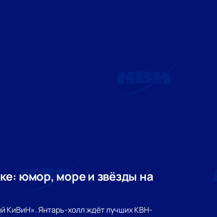
е: юмор, море и звёзды на
й КиВиН». Янтарь-холл ждёт лучших КВН-