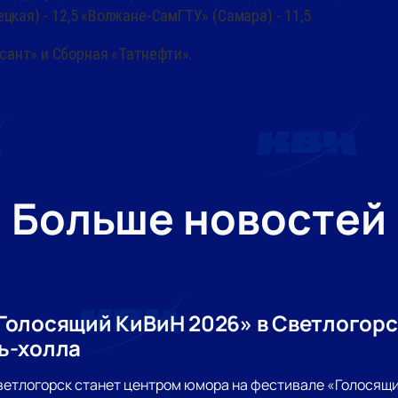
цкая) - 12,5 «Волжане-СамГТУ» (Самара) - 11,5
сант» и Сборная «Татнефти».
Больше новостей
Голосящий КиВиН 2026» в Светлогорск
ь-холла
ветлогорск станет центром юмора на фестивале «Голосящи