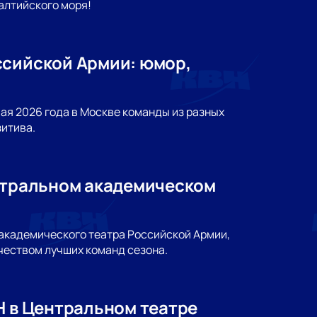
алтийского моря!
ссийской Армии: юмор,
мая 2026 года в Москве команды из разных
зитива.
ентральном академическом
 академического театра Российской Армии,
чеством лучших команд сезона.
Н в Центральном театре