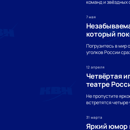
команд и звёздных 
7 мая
Незабываема
который пок
Погрузитесь в мир о
уголков России сра
12 апреля
Четвёртая и
театре Росс
Не пропустите ярко
встретятся четыре 
31 марта
Яркий юмор 