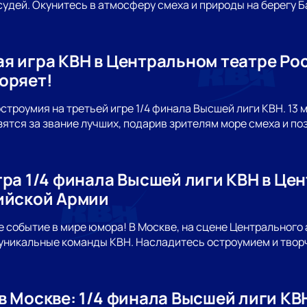
судей. Окунитесь в атмосферу смеха и природы на берегу Б
я игра КВН в Центральном театре Ро
оряет!
строумия на третьей игре 1/4 финала Высшей лиги КВН. 13 
зятся за звание лучших, подарив зрителям море смеха и по
гра 1/4 финала Высшей лиги КВН в Ц
ийской Армии
е событие в мире юмора! В Москве, на сцене Центрального
уникальные команды КВН. Насладитесь остроумием и твор
в Москве: 1/4 финала Высшей лиги КВ