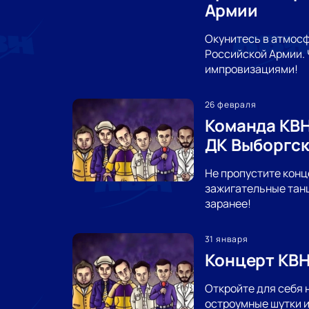
Армии
Окунитесь в атмосф
Российской Армии. 
импровизациями!
26 февраля
Команда КВН
ДК Выборгс
Не пропустите конц
зажигательные танц
заранее!
31 января
Концерт КВН
Откройте для себя 
остроумные шутки и