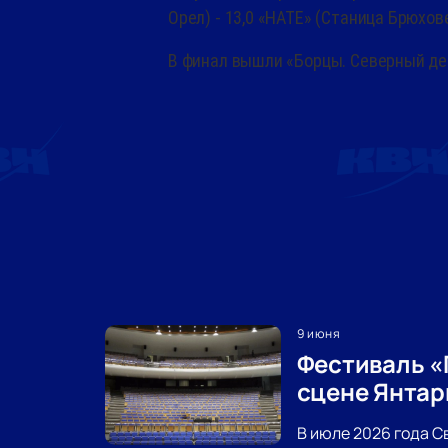
Орел) - 13,0 «НАТЕ» (Станица Брюхове
В финал вышли «Борцы. Северный де
9 июня
Фестиваль «
сцене Янтар
В июле 2026 года С