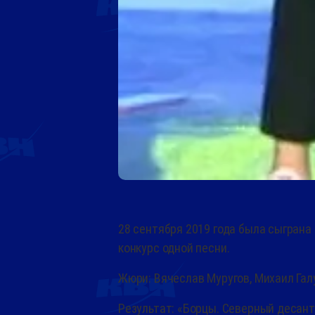
28 сентября 2019 года была сыграна 
конкурс одной песни.
Жюри: Вячеслав Муругов, Михаил Галу
Результат: «Борцы. Северный десант» 