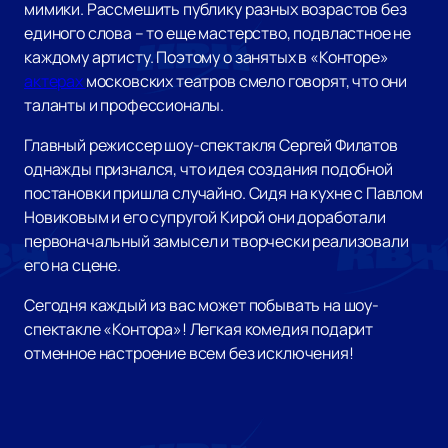
мимики. Рассмешить публику разных возрастов без
единого слова – то еще мастерство, подвластное не
каждому артисту. Поэтому о занятых в «Конторе»
актерах
московских театров смело говорят, что они
таланты и профессионалы.
Главный режиссер шоу-спектакля Сергей Филатов
однажды признался, что идея создания подобной
постановки пришла случайно. Сидя на кухне с Павлом
Новиковым и его супругой Кирой они доработали
первоначальный замысел и творчески реализовали
его на сцене.
Сегодня каждый из вас может побывать на шоу-
спектакле «Контора»! Легкая комедия подарит
отменное настроение всем без исключения!