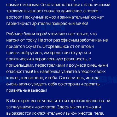
самым смешным. Сочетание классики с пластичными
трюками вызывает сначала удивление, а позже –
восторг. Нескучный юмор и занимательный сюжет
гарантируют зрителям прекрасный вечер!
Рабочие будни порой утомляют настолько, что
нагоняют тоску. На этот раз офисным работникам не
придется скучать. Оторвавшись от отчетов и
привычной рутины, им предстоит окунуться
практически в параллельную реальность, с
пришельцами, перестрелками и до ужаса смешными
опасностями! Вы наверняка узнаете в героях своих
коллег, а возможно, и себя. Согласитесь, иногда
очень важно увидеть себя со стороны и сделать
правильные выводы!
В «Конторе» вы не услышите ни коротких диалогов, ни
затянувшихся монологов. Здесь мысли и эмоции
выражаются исключительно языком жестов, тела,