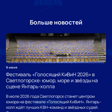
Больше новостей
9 июня
Фестиваль «Голосящий КиВиН 2026» в
Светлогорске: юмор, море и звёзды на
сцене Янтарь-холла
В июле 2026 года Светлогорск станет центром
юмора на фестивале «Голосящий КиВиН». Янтарь-
холл ждёт лучших КВН-команд и звёздных судей.