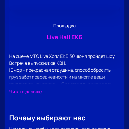
Площадка
Live Hall ЕКБ
На сцене МТС Live Холл ЕКБ 30 июня пройдет шоу
Встреча выпускников КВН.
Юмор – прекрасная отдушина, способ сбросить
груз забот повседневности и на многие вещи
посмотреть со стороны. Со старыми знакомыми
участниками этого шоу и начинающими
Читать дальше...
юмористами сделать это будет очень и очень
просто!
Вас ждет встреча с комиками, каждое выступление
Почему выбирают нас
которых буквально взрывает зал, шутки которых
наверняка придутся вам по вкусу.