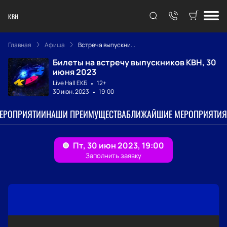
КВН
Главная
Афиша
Встреча выпускни...
Билеты на встречу выпускников КВН, 30
июня 2023
Live Hall ЕКБ
12+
30 июн. 2023
19:00
МЕРОПРИЯТИИ
НАШИ ПРЕИМУЩЕСТВА
БЛИЖАЙШИЕ МЕРОПРИЯТИЯ