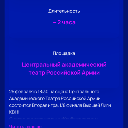
Длительность
~
2 часа
Площадка
Центральный академический
театр Российской Армии
25 февраля в 18:30 на сцене Центрального
Академического Театра Российской Армии
состоится Вторая игра. 1/8 финала Высшей Лиги
КВН!
Очередная игра команд «Клуба веселых и
находчивых» подарит зрителям заряд позитива, а
Читать дальше...