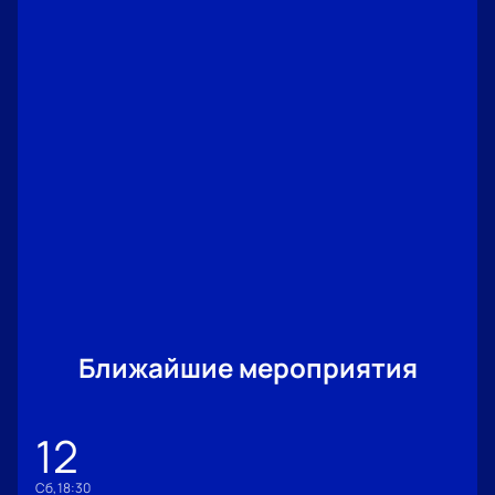
предложение по заказу групповых билетов через
сайт или по телефону. Менеджер поможет выбрать
места и ответит на вопросы о посещении
мероприятия.
Чтобы узнать цену билета или посмотреть схему
зала, воспользуйтесь сайтом или позвоните по
телефону для консультации.
Ближайшие мероприятия
12
сб, 18:30