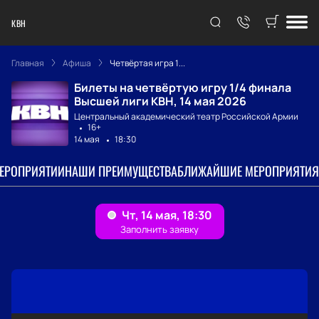
КВН
Главная
Афиша
Четвёртая игра 1...
Билеты на четвёртую игру 1/4 финала
Высшей лиги КВН, 14 мая 2026
Центральный академический театр Российской Армии
16+
14 мая
18:30
МЕРОПРИЯТИИ
НАШИ ПРЕИМУЩЕСТВА
БЛИЖАЙШИЕ МЕРОПРИЯТИЯ