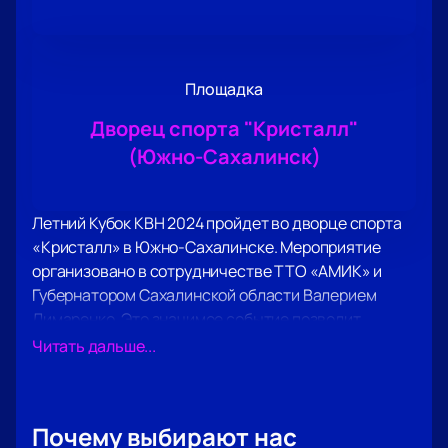
Площадка
Дворец спорта "Кристалл"
(Южно-Сахалинск)
Летний Кубок КВН 2024 пройдет во дворце спорта
«Кристалл» в Южно-Сахалинске. Мероприятие
организовано в сотрудничестве ТТО «АМИК» и
Губернатором Сахалинской области Валерием
Лимаренко. Это значимое событие позволит
участникам и зрителям познакомиться с красотой
Читать дальше...
и гостеприимством региона.
Дворец спорта «Кристалл» является современной
площадкой, оборудованной всем необходимым для
Почему выбирают нас
проведения масштабных мероприятий.