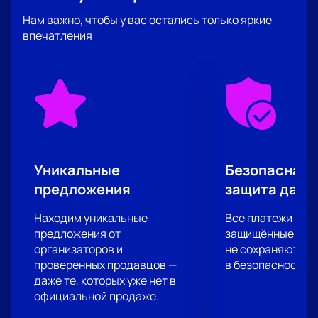
Просторный зал, удобные сидения и качественное
Нам важно, чтобы у вас остались только яркие
звуковое оборудование обеспечат комфорт и
впечатления
отличное восприятие шоу.
Летний Кубок КВН соберет лучшие команды со всей
страны, что обеспечит высокий уровень юмора и
конкуренции. Участники будут соревноваться в
различных номинациях, демонстрируя свои навыки
и креативность.
Для тех, кто хочет стать частью этого события,
есть возможность купить билеты на нашем сайте.
Уникальные
Безопасная 
Рекомендуем заранее позаботиться о билетах, так
предложения
защита данн
как ожидается большой интерес к мероприятию.
Посетите дворец спорта «Кристалл» и
Находим уникальные
Все платежи про
насладитесь незабываемым вечером юмора и
предложения от
защищённые шлю
творчества.
организаторов и
Купить билеты
на нашем сайте легко
не сохраняются 
проверенных продавцов —
в безопасности.
и удобно, что позволит вам заранее планировать
даже те, которых уже нет в
свой визит на Летний Кубок КВН 2024.
официальной продаже.