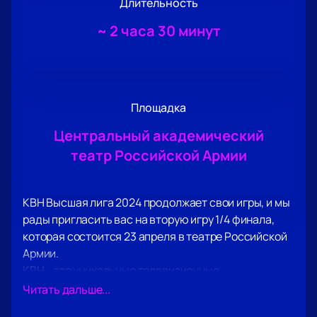
Длительность
~
2 часа 30 минут
Площадка
Центральный академический
театр Российской Армии
КВН Высшая лига 2024 продолжает свои игры, и мы
рады пригласить вас на вторую игру 1/4 финала,
которая состоится 23 апреля в театре Российской
Армии.
КВН - это уникальные телевизионные
юмористические игры, где команды различных
Читать дальше...
коллективов соревнуются в юмористических