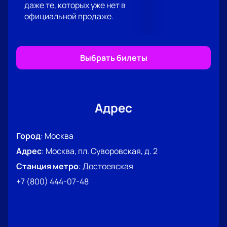
даже те, которых уже нет в
комфортными условиями для зрителей.
официальной продаже.
Не упустите возможность окунуться в мир юмора и
сопереживать командам КВН Высшей лиги 2024.
Купите билеты
на вторую игру 1/4 финала 23
апреля в театре Российской Армии прямо сейчас
Выбрать билеты
на нашем сайте.
Адрес
Город
:
Москва
Адрес
:
Москва, пл. Суворовская, д. 2
Станция метро
:
Достоевская
+7 (800) 444-07-48