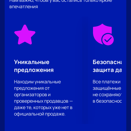
Нам важно, чтобы у вас остались только яркие
вещами, находить веселое и забавное там, где,
впечатления
казалось бы, его вовсе нет – одна из особенностей
этого юмористического шоу. Этим умением вы
буквально проникнитесь вместе с его героями!
Получите свою порцию веселых историй, которыми
вы сможете блеснуть в хорошей компании!
Уникальные
Безопасная 
предложения
защита данн
Находим уникальные
Все платежи про
предложения от
защищённые шлю
организаторов и
не сохраняются 
проверенных продавцов —
в безопасности.
даже те, которых уже нет в
официальной продаже.