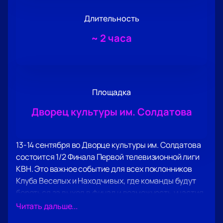
Длительность
~
2 часа
Площадка
Дворец культуры им. Солдатова
13-14 сентября во Дворце культуры им. Солдатова
состоится 1/2 Финала Первой телевизионной лиги
КВН. Это важное событие для всех поклонников
Клуба Веселых и Находчивых, где команды будут
бороться за выход в финал и возможность участия
в Высшей лиге. Первая лига КВН была создана в
Читать дальше...
1993 году и с тех пор служит трамплином для